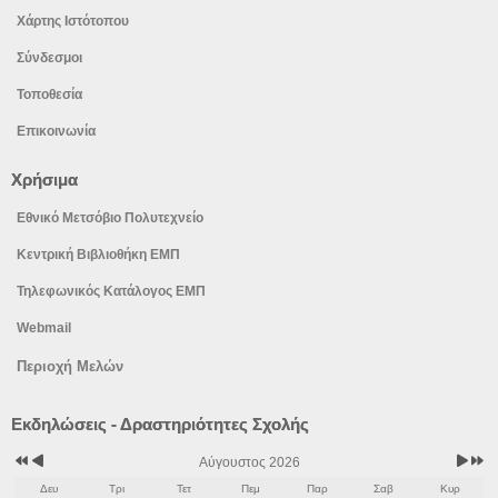
Χάρτης Ιστότοπου
Σύνδεσμοι
Τοποθεσία
Επικοινωνία
Χρήσιμα
Εθνικό Μετσόβιο Πολυτεχνείο
Κεντρική Βιβλιοθήκη ΕΜΠ
Τηλεφωνικός Κατάλογος ΕΜΠ
Webmail
Περιοχή Μελών
Προηγούμενο
Προηγούμενος
Επόμε
Επόμε
Εκδηλώσεις - Δραστηριότητες Σχολής
έτος
μήνας
μήνας
έτος
Αύγουστος 2026
Δευ
Τρι
Τετ
Πεμ
Παρ
Σαβ
Κυρ