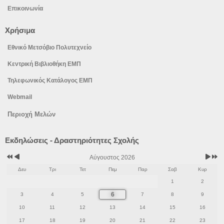
Επικοινωνία
Χρήσιμα
Εθνικό Μετσόβιο Πολυτεχνείο
Κεντρική Βιβλιοθήκη ΕΜΠ
Τηλεφωνικός Κατάλογος ΕΜΠ
Webmail
Περιοχή Μελών
Προηγούμενο
Προηγούμενος
Επόμε
Επόμε
Εκδηλώσεις - Δραστηριότητες Σχολής
έτος
μήνας
μήνας
έτος
Αύγουστος 2026
Δευ
Τρι
Τετ
Πεμ
Παρ
Σαβ
Κυρ
1
2
6
3
4
5
7
8
9
10
11
12
13
14
15
16
17
18
19
20
21
22
23