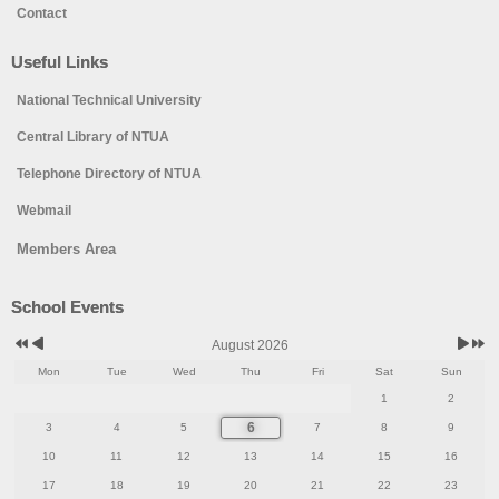
Contact
Useful Links
National Technical University
Central Library of NTUA
Telephone Directory of NTUA
Webmail
Members Area
Previous
Previous
Next
Next
School Events
Year
Month
Month
Year
August 2026
Mon
Tue
Wed
Thu
Fri
Sat
Sun
1
2
6
3
4
5
7
8
9
10
11
12
13
14
15
16
17
18
19
20
21
22
23