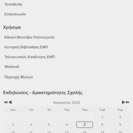
Τοποθεσία
Επικοινωνία
Χρήσιμα
Εθνικό Μετσόβιο Πολυτεχνείο
Κεντρική Βιβλιοθήκη ΕΜΠ
Τηλεφωνικός Κατάλογος ΕΜΠ
Webmail
Περιοχή Μελών
Προηγούμενο
Προηγούμενος
Επόμε
Επόμε
Εκδηλώσεις - Δραστηριότητες Σχολής
έτος
μήνας
μήνας
έτος
Αύγουστος 2026
Δευ
Τρι
Τετ
Πεμ
Παρ
Σαβ
Κυρ
1
2
7
3
4
5
6
8
9
10
11
12
13
14
15
16