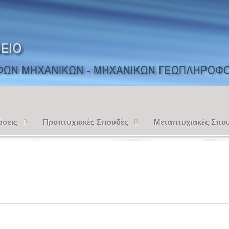
ώσεις
Προπτυχιακές Σπουδές
Μεταπτυχιακές Σπο