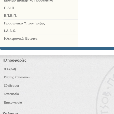
Μόνιμο Διοικητικό Προσωπικό
Ε.ΔΙ.Π.
Ε.Τ.Ε.Π.
Προσωπικό Υποστήριξης
Ι.Δ.Α.Χ.
Ηλεκτρονικά Έντυπα
Πληροφορίες
Η Σχολή
Χάρτης Ιστότοπου
Σύνδεσμοι
Τοποθεσία
Επικοινωνία
Χρήσιμα