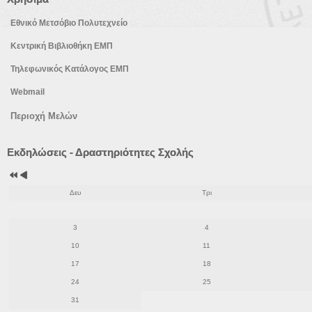
Εθνικό Μετσόβιο Πολυτεχνείο
Κεντρική Βιβλιοθήκη ΕΜΠ
Τηλεφωνικός Κατάλογος ΕΜΠ
Webmail
Περιοχή Μελών
Προηγούμενο
Προηγούμενος
Εκδηλώσεις - Δραστηριότητες Σχολής
έτος
μήνας
Δευ
Τρι
3
4
10
11
17
18
24
25
31