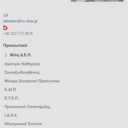
adoulam@cs.ntua.gr
+30 210 772 2676
Προσωπικό
Μέλη Δ.Ε.Π.
Ομότιμοι Καθηγητές
Συνταξιοδοτηθέντες
Μόνιμο Διοικητικό Προσωπικό
Ε.ΔΙ.Π.
Ε.Τ.Ε.Π.
Προσωπικό Υποστήριξης
Ι.Δ.Α.Χ.
Ηλεκτρονικά Έντυπα