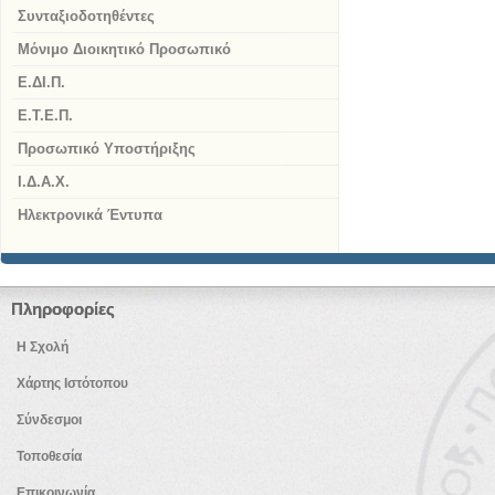
Συνταξιοδοτηθέντες
Μόνιμο Διοικητικό Προσωπικό
Ε.ΔΙ.Π.
Ε.Τ.Ε.Π.
Προσωπικό Υποστήριξης
Ι.Δ.Α.Χ.
Ηλεκτρονικά Έντυπα
Πληροφορίες
Η Σχολή
Χάρτης Ιστότοπου
Σύνδεσμοι
Τοποθεσία
Επικοινωνία