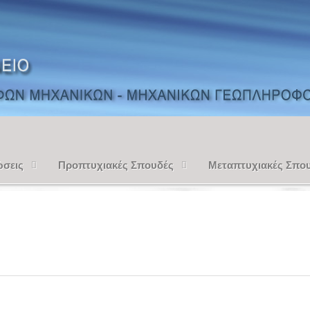
ώσεις
Προπτυχιακές Σπουδές
Μεταπτυχιακές Σπο