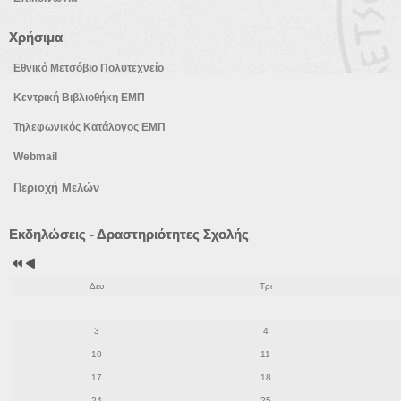
Χρήσιμα
Εθνικό Μετσόβιο Πολυτεχνείο
Κεντρική Βιβλιοθήκη ΕΜΠ
Τηλεφωνικός Κατάλογος ΕΜΠ
Webmail
Περιοχή Μελών
Προηγούμενο
Προηγούμενος
Εκδηλώσεις - Δραστηριότητες Σχολής
έτος
μήνας
Δευ
Τρι
3
4
10
11
17
18
24
25