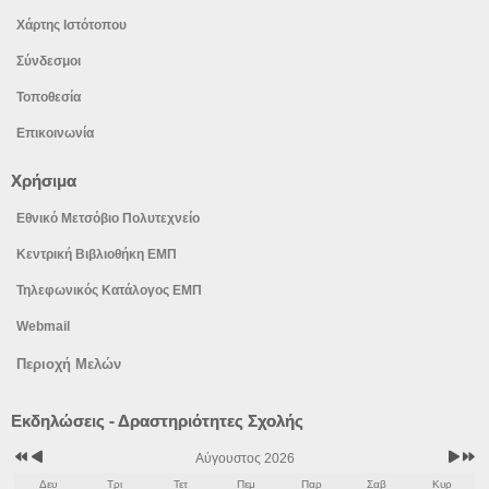
Χάρτης Ιστότοπου
Σύνδεσμοι
Τοποθεσία
Επικοινωνία
Χρήσιμα
Εθνικό Μετσόβιο Πολυτεχνείο
Κεντρική Βιβλιοθήκη ΕΜΠ
Τηλεφωνικός Κατάλογος ΕΜΠ
Webmail
Περιοχή Μελών
Προηγούμενο
Προηγούμενος
Επόμε
Επόμε
Εκδηλώσεις - Δραστηριότητες Σχολής
έτος
μήνας
μήνας
έτος
Αύγουστος 2026
Δευ
Τρι
Τετ
Πεμ
Παρ
Σαβ
Κυρ