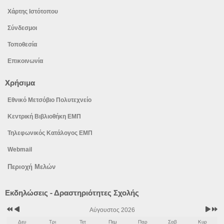
Χάρτης Ιστότοπου
Σύνδεσμοι
Τοποθεσία
Επικοινωνία
Χρήσιμα
Εθνικό Μετσόβιο Πολυτεχνείο
Κεντρική Βιβλιοθήκη ΕΜΠ
Τηλεφωνικός Κατάλογος ΕΜΠ
Webmail
Περιοχή Μελών
Προηγούμενο
Προηγούμενος
Επόμε
Επόμε
Εκδηλώσεις - Δραστηριότητες Σχολής
έτος
μήνας
μήνας
έτος
Αύγουστος 2026
Δευ
Τρι
Τετ
Πεμ
Παρ
Σαβ
Κυρ