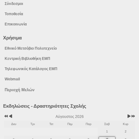
Σύνδεσμοι
Τοποθεσία
Επικοινωνία
Χρήσιμα
Εθνικό Μετσόβιο Πολυτεχνείο
Κεντρική Βιβλιοθήκη ΕΜΠ
Τηλεφωνικός Κατάλογος ΕΜΠ
Webmail
Περιοχή Μελών
Προηγούμενο
Προηγούμενος
Επόμε
Επόμε
Εκδηλώσεις - Δραστηριότητες Σχολής
έτος
μήνας
μήνας
έτος
Αύγουστος 2026
Δευ
Τρι
Τετ
Πεμ
Παρ
Σαβ
Κυρ
1
2