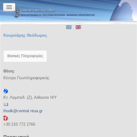
Κουρσάρης Θεόδωρος
Βασικές Πληροφορίες
Θέση:
Κέντρο Γεωπληροφορικής
Κτ. Λαμπαδ. (Ζ), Αιθουσα Η/Υ
thodk@central.ntua.gr
+30 210 772 2766
Προσωπικό