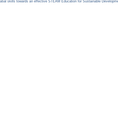
nd spatial skills towards an effective STEAM Education for Sustainable Dev