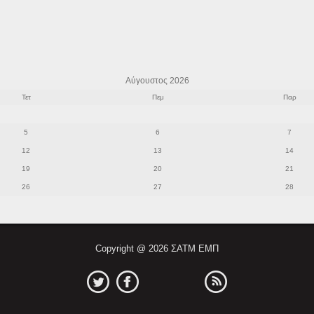
Αύγουστος 2026
Τετ
Πεμ
Παρ
5
6
7
12
13
14
19
20
21
26
27
28
Copyright @ 2026 ΣΑΤΜ ΕΜΠ