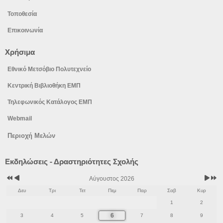
Τοποθεσία
Επικοινωνία
Χρήσιμα
Εθνικό Μετσόβιο Πολυτεχνείο
Κεντρική Βιβλιοθήκη ΕΜΠ
Τηλεφωνικός Κατάλογος ΕΜΠ
Webmail
Περιοχή Μελών
Προηγούμενο
Προηγούμενος
Επόμε
Επόμε
Εκδηλώσεις - Δραστηριότητες Σχολής
έτος
μήνας
μήνας
έτος
Αύγουστος 2026
Δευ
Τρι
Τετ
Πεμ
Παρ
Σαβ
Κυρ
1
2
6
3
4
5
7
8
9