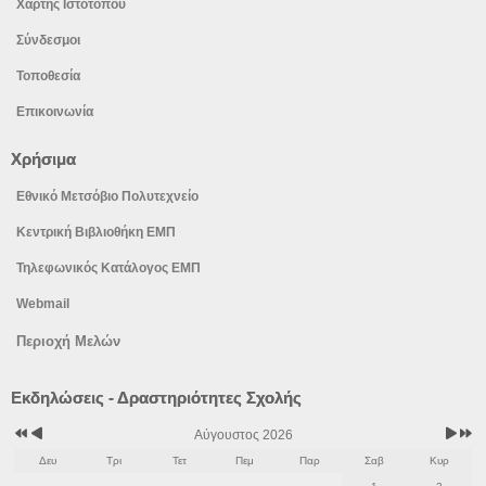
Χάρτης Ιστότοπου
Σύνδεσμοι
Τοποθεσία
Επικοινωνία
Χρήσιμα
Εθνικό Μετσόβιο Πολυτεχνείο
Κεντρική Βιβλιοθήκη ΕΜΠ
Τηλεφωνικός Κατάλογος ΕΜΠ
Webmail
Περιοχή Μελών
Προηγούμενο
Προηγούμενος
Επόμε
Επόμε
Εκδηλώσεις - Δραστηριότητες Σχολής
έτος
μήνας
μήνας
έτος
Αύγουστος 2026
Δευ
Τρι
Τετ
Πεμ
Παρ
Σαβ
Κυρ