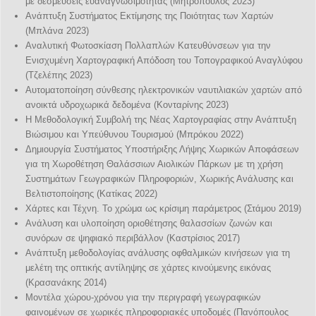
με δεσμεύσεις ευαναγνωσιμότητας (Μητρόπουλος 2023)
Ανάπτυξη Συστήματος Εκτίμησης της Ποιότητας των Χαρτών
(Μπλάνα 2023)
Αναλυτική Φωτοσκίαση Πολλαπλών Κατευθύνσεων για την
Ενισχυμένη Χαρτογραφική Απόδοση του Τοπογραφικού Αναγλύφου
(Τζελέπης 2023)
Αυτοματοποίηση σύνθεσης ηλεκτρονικών ναυτιλιακών χαρτών από
ανοικτά υδροχωρικά δεδομένα (Κονταρίνης 2023)
Η Μεθοδολογική Συμβολή της Νέας Χαρτογραφίας στην Ανάπτυξη
Βιώσιμου και Υπεύθυνου Τουρισμού (Μπρόκου 2022)
Δημιουργία Συστήματος Υποστήριξης Λήψης Χωρικών Αποφάσεων
για τη Χωροθέτηση Θαλάσσιων Αιολικών Πάρκων με τη χρήση
Συστημάτων Γεωγραφικών Πληροφοριών, Χωρικής Ανάλυσης και
Βελτιστοποίησης (Κατίκας 2022)
Χάρτες και Τέχνη. Το χρώμα ως κρίσιμη παράμετρος (Στάμου 2019)
Ανάλυση και υλοποίηση οριοθέτησης θαλασσίων ζωνών και
συνόρων σε ψηφιακό περιβάλλον (Καστρίσιος 2017)
Ανάπτυξη μεθοδολογίας ανάλυσης οφθαλμικών κινήσεων για τη
μελέτη της οπτικής αντίληψης σε χάρτες κινούμενης εικόνας
(Κρασανάκης 2014)
Μοντέλα χώρου-χρόνου για την περιγραφή γεωγραφικών
φαινομένων σε χωρικές πληροφοριακές υποδομές (Πανόπουλος