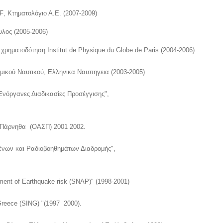
, Κτηματολ
ό
γιο Α.Ε. (2007-20
09)
λος (2005-2006)
 χρηματοδ
ό
τηση Institut de Physique du Globe de Paris (2004-2006)
ικού Ναυτικού, Ελληνικα Ναυπηγεια (2003-2005)
νόργανες Διαδικασίες Προσέγγισης",
.
η-Πάρνηθα
(
ΟΑΣΠ
) 2001 2002.
ένων και Ραδιοβοηθημάτων Διαδρομής",
.
sment of
Earthquake risk (SNAP)" (1998-2001)
reece (SING) "(1997  2000).