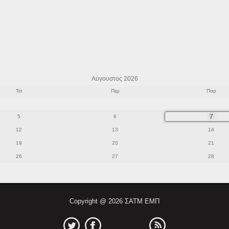
Αύγουστος 2026
Τετ
Πεμ
Παρ
7
5
6
12
13
14
19
20
21
26
27
28
Copyright @ 2026 ΣΑΤΜ ΕΜΠ