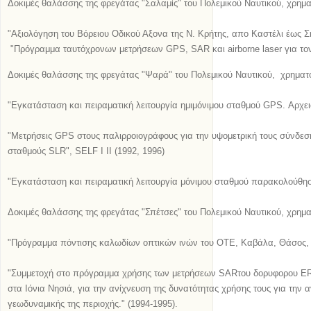
Δ
οκιμ
ές
θαλάσσης της φρεγάτας "Σαλαμίς" του Πολεμικού Ναυτικού, χρημα
"
Αξιολόγηση του Βόρειου Οδικού Αξονα της Ν. Κρήτης, απο Καστέλι έως Σ
"Πρόγραμμα ταυτόχρονων μετρήσεων GPS, SAR και airborne laser για τον
Δ
οκιμ
ές
θαλάσσης της φρεγάτας "Ψαρά" του Πολεμικού Ναυτικού, χρηματο
"Εγκατάσταση και πειραματική λειτουργία ημιμόνιμου σταθμού GPS. Αρχε
"
Μετρήσεις GPS στους παλιρροιογράφους για την υψομετρική τους σύνδεσ
σταθμούς SLR
"
,
SELF I II
(1992, 1996)
"Εγκατάσταση και πειραματική λειτουργία μόνιμου σταθμού παρακολού
Δ
οκιμ
ές
θαλάσσης της φρεγάτας "Σπέτσες" του Πολεμικού Ναυτικού, χρηματ
"Πρόγραμμα πόντισης καλωδίων οπτικών ινών του ΟΤΕ, Καβάλα, Θάσος, Λή
"Συμμετοχή στο πρόγραμμα χρήσης των μετρήσεων SARτου δορυφορου E
στα Ιόνια Νησιά, για την ανίχνευση της δυνατότητας χρήσης τους για την 
γεωδυναμικής της περιοχής." (1994-1995).