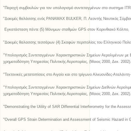
"
Παροχή συμβουλών για τον υπολογισμ
ό
συντεταγμένων στο συστημα ITRF
"Δοκιμές θαλάσσης ενός PANAMAX BULKER, Π. Λεοντής Ναυτικός Σύμβου
Εγκατ
ά
σταση π
έ
ντε (5) Μ
ό
νιμων σταθμ
ώ
ν GPS στον Κορινθιακ
ό
Κ
ό
λπο,
"Δοκιμές θαλασσης τεσσάρων (4) Σκαφών περιπολίας του Ελληνικού Πολεμ
"Υπολογισμός Συντεταγμένων Χαρακτηριστικών Σημείων Αερολιμένων με Ε
χρηματοδότηση Υπηρεσίας Πολιτικής Αεροπορίας, (Μαιος 2000, Δεκ. 2002)
"Τεκτονικές μετατοπίσεις στο Αιγαίο και στο τρίγωνο Αλκυονίδες-Αταλάντ
"Υπολογισμός Συντεταγμένων Χαρακτηριστικών Σημείων Διεθνών Αερολιμ
χρηματοδότηση Υπηρεσίας Πολιτικής Αεροπορίας, (Μαιος 2000, Δεκ. 2002)
"
Demonstrating the Utility of SAR Differential Interferometry for the Asses
"Overall GPS Strain Determination and Assessment of Seismic Hazard in G