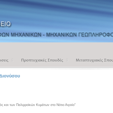
ώσεις
Προπτυχιακές Σπουδές
Μεταπτυχιακές Σπο
Διονύσου
 και των Παλιρροϊκών Κυμάτων στο Νότιο Αιγαίο"