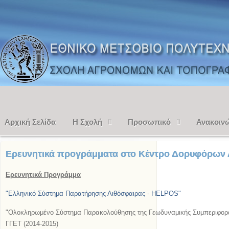
Αρχική Σελίδα
Η Σχολή
Προσωπικό
Ανακοιν
Ερευνητικά προγράμματα στο Κέντρο Δορυφόρων 
Ερευνητικά Προγράμμα
"Ελληνικό Σύστημα Παρατήρησης Λιθόσφαιρας - HELPOS"
"Ολοκληρωμένο Σύστημα Παρακολούθησης της Γεωδυναμικής Συμπεριφοράς
ΓΓΕΤ
(2014-2015)